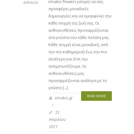
irinakis flowers μπορεί να σας
ΑΠΡΊΛΙΟΣ
προσφέρει μοναδικές
δημιουργίες και να ομορφύνει την
κάθε στιγμή της ζωή σας. Οι
ανθοσυνθέσεις προσαρμόζονται
στα γούστα του κάθε πελάτη μας.
Κάθε στιγμή είναι μοναδική, από
την πιο καθημερινή έως την πιο
ιδιαίτερη και έτσι την
αντιμετωπίζουμε. Οι
ανθοσυνθέσεις μας
προσαρμόζονται ανάλογα με το
γούστο [...]
READ MORE
irinakis.gr
22
Απριλίου
2017