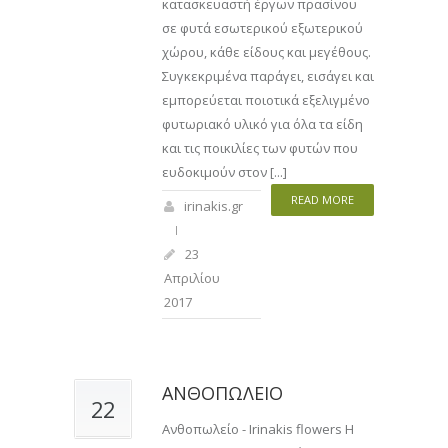
κατασκευαστή έργων πρασίνου
σε φυτά εσωτερικού εξωτερικού
χώρου, κάθε είδους και μεγέθους.
Συγκεκριμένα παράγει, εισάγει και
εμπορεύεται ποιοτικά εξελιγμένο
φυτωριακό υλικό για όλα τα είδη
και τις ποικιλίες των φυτών που
ευδοκιμούν στον [...]
READ MORE
irinakis.gr
23
Απριλίου
2017
ΑΝΘΟΠΩΛΕΙΟ
22
Ανθοπωλείο - Irinakis flowers Η