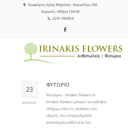
Λεωφόρος Αγίας Μαρίνας - Κορωπίου 202
Κορωπί / Αθήνα 194 00
2291 090934
ΦΥΤΩΡΙΟ
23
Φυτώριο - Irinakis flowers Η
irinakis flowers μπορεί να καλύψει
ΑΠΡΊΛΙΟΣ
πλήρως όλες τις ανάγκες του
ιδιώτη, του επαγγελματία
κηποτέχνη καθώς και του