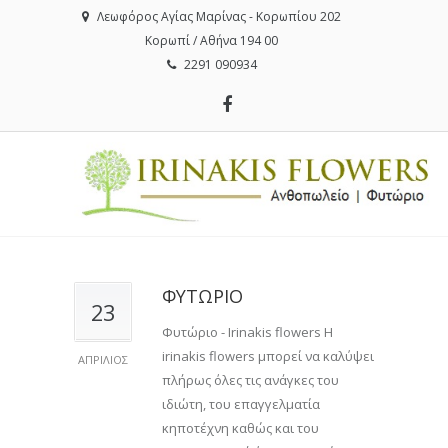
Λεωφόρος Αγίας Μαρίνας - Κορωπίου 202
Κορωπί / Αθήνα 194 00
2291 090934
ΦΥΤΩΡΙΟ
23
Φυτώριο - Irinakis flowers Η
irinakis flowers μπορεί να καλύψει
ΑΠΡΊΛΙΟΣ
πλήρως όλες τις ανάγκες του
ιδιώτη, του επαγγελματία
κηποτέχνη καθώς και του