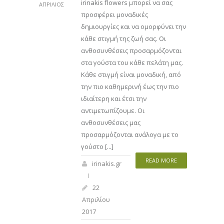
irinakis flowers μπορεί να σας
ΑΠΡΊΛΙΟΣ
προσφέρει μοναδικές
δημιουργίες και να ομορφύνει την
κάθε στιγμή της ζωή σας. Οι
ανθοσυνθέσεις προσαρμόζονται
στα γούστα του κάθε πελάτη μας.
Κάθε στιγμή είναι μοναδική, από
την πιο καθημερινή έως την πιο
ιδιαίτερη και έτσι την
αντιμετωπίζουμε. Οι
ανθοσυνθέσεις μας
προσαρμόζονται ανάλογα με το
γούστο [...]
READ MORE
irinakis.gr
22
Απριλίου
2017