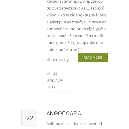
κατασκευαστή έργων πρασίνου
σε φυτά εσωτερικού εξωτερικού
χώρου, κάθε είδους και μεγέθους.
Συγκεκριμένα παράγει, εισάγει και
εμπορεύεται ποιοτικά εξελιγμένο
φυτωριακό υλικό για όλα τα είδη
και τις ποικιλίες των φυτών που
ευδοκιμούν στον [...]
READ MORE
irinakis.gr
23
Απριλίου
2017
ΑΝΘΟΠΩΛΕΙΟ
22
Ανθοπωλείο - Irinakis flowers Η