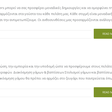
lowers μπορεί να σας προσφέρει μοναδικές δημιουργίες και να ομορφύνει τ
αρμόζονται στα γούστα του κάθε πελάτη μας. Κάθε στιγμή είναι μοναδική
έτσι την αντιμετωπίζουμε. Οι ανθοσυνθέσεις μας προσαρμόζονται ανάλογα
READ 
ώση, την εμπειρία και την υποδομή ώστε να προσφέρουμε στους πελάτε
ραφών. Διακόσμηση γάμων & βαπτίσεων Στολισμοί γάμων και βαπτίσεω
ακόσμηση γάμου θα πρέπει να αρμόζει στο ζευγάρι που παντρεύεται όπω
READ 