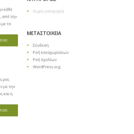
ην κάθε
Χωρίς κατηγορία
, από την
 με το
ΜΕΤΑΣΤΟΙΧΕΊΑ
MORE
Σύνδεση
Ροή καταχωρίσεων
Ροή σχολίων
WordPress.org
ς μας
ν με την
ς και η
MORE