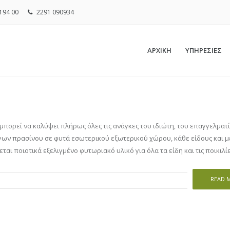
194 00
2291 090934
ΑΡΧΙΚΗ
ΥΠΗΡΕΣΙΕΣ
rs μπορεί να καλύψει πλήρως όλες τις ανάγκες του ιδιώτη, του επαγγελματ
ων πρασίνου σε φυτά εσωτερικού εξωτερικού χώρου, κάθε είδους και μ
ται ποιοτικά εξελιγμένο φυτωριακό υλικό για όλα τα είδη και τις ποικιλί
READ 