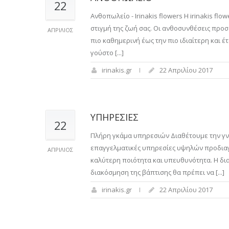
22
Ανθοπωλείο - Irinakis flowers Η irinakis f
στιγμή της ζωή σας. Οι ανθοσυνθέσεις προσ
ΑΠΡΊΛΙΟΣ
πιο καθημερινή έως την πιο ιδιαίτερη και 
γούστο [...]
irinakis.gr
22 Απριλίου 2017
ΥΠΗΡΕΣΙΕΣ
22
Πλήρη γκάμα υπηρεσιών Διαθέτουμε την γν
επαγγελματικές υπηρεσίες υψηλών προδιαγ
ΑΠΡΊΛΙΟΣ
καλύτερη ποιότητα και υπευθυνότητα. Η δι
διακόσμηση της βάπτισης θα πρέπει να [...]
irinakis.gr
22 Απριλίου 2017