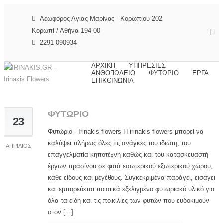
Λεωφόρος Αγίας Μαρίνας - Κορωπίου 202
Κορωπί / Αθήνα 194 00
2291 090934
ΑΡΧΙΚΗ
ΥΠΗΡΕΣΙΕΣ
ΑΝΘΟΠΩΛΕΙΟ
ΦΥΤΩΡΙΟ
ΕΡΓΑ
ΕΠΙΚΟΙΝΩΝΙΑ
ΦΥΤΩΡΙΟ
23
Φυτώριο - Irinakis flowers Η irinakis flowers μπορεί να
καλύψει πλήρως όλες τις ανάγκες του ιδιώτη, του
ΑΠΡΊΛΙΟΣ
επαγγελματία κηποτέχνη καθώς και του κατασκευαστή
έργων πρασίνου σε φυτά εσωτερικού εξωτερικού χώρου,
κάθε είδους και μεγέθους. Συγκεκριμένα παράγει, εισάγει
και εμπορεύεται ποιοτικά εξελιγμένο φυτωριακό υλικό για
όλα τα είδη και τις ποικιλίες των φυτών που ευδοκιμούν
στον [...]