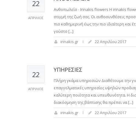
22
Ανθοπωλείο - Irinakis flowers Η irinakis f
στιγμή της ζωή σας. Οι ανθοσυνθέσεις προσ
ΑΠΡΊΛΙΟΣ
πιο καθημερινή έως την πιο ιδιαίτερη και 
γούστο [...]
irinakis.gr
22 Απριλίου 2017
ΥΠΗΡΕΣΙΕΣ
22
Πλήρη γκάμα υπηρεσιών Διαθέτουμε την γν
επαγγελματικές υπηρεσίες υψηλών προδιαγ
ΑΠΡΊΛΙΟΣ
καλύτερη ποιότητα και υπευθυνότητα. Η δι
διακόσμηση της βάπτισης θα πρέπει να [...]
irinakis.gr
22 Απριλίου 2017