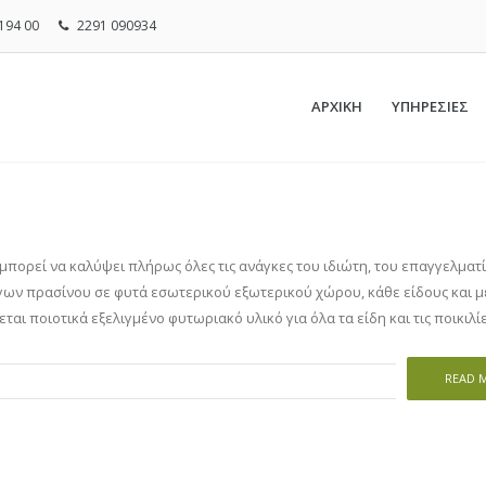
194 00
2291 090934
ΑΡΧΙΚΗ
ΥΠΗΡΕΣΙΕΣ
rs μπορεί να καλύψει πλήρως όλες τις ανάγκες του ιδιώτη, του επαγγελματ
ων πρασίνου σε φυτά εσωτερικού εξωτερικού χώρου, κάθε είδους και μ
ται ποιοτικά εξελιγμένο φυτωριακό υλικό για όλα τα είδη και τις ποικιλί
READ 