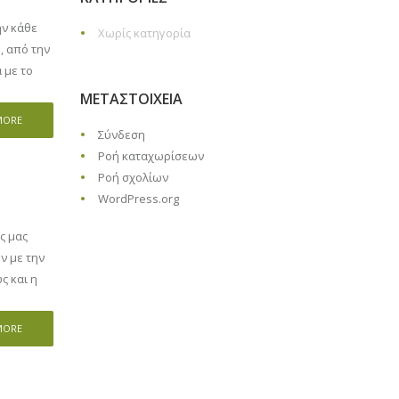
ην κάθε
Χωρίς κατηγορία
, από την
 με το
ΜΕΤΑΣΤΟΙΧΕΊΑ
MORE
Σύνδεση
Ροή καταχωρίσεων
Ροή σχολίων
WordPress.org
ς μας
ν με την
ς και η
MORE