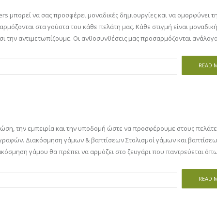
lowers μπορεί να σας προσφέρει μοναδικές δημιουργίες και να ομορφύνει τ
αρμόζονται στα γούστα του κάθε πελάτη μας. Κάθε στιγμή είναι μοναδική
έτσι την αντιμετωπίζουμε. Οι ανθοσυνθέσεις μας προσαρμόζονται ανάλογα
READ 
ώση, την εμπειρία και την υποδομή ώστε να προσφέρουμε στους πελάτε
ραφών. Διακόσμηση γάμων & βαπτίσεων Στολισμοί γάμων και βαπτίσεω
ακόσμηση γάμου θα πρέπει να αρμόζει στο ζευγάρι που παντρεύεται όπω
READ 