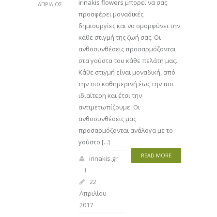
irinakis flowers μπορεί να σας
ΑΠΡΊΛΙΟΣ
προσφέρει μοναδικές
δημιουργίες και να ομορφύνει την
κάθε στιγμή της ζωή σας. Οι
ανθοσυνθέσεις προσαρμόζονται
στα γούστα του κάθε πελάτη μας.
Κάθε στιγμή είναι μοναδική, από
την πιο καθημερινή έως την πιο
ιδιαίτερη και έτσι την
αντιμετωπίζουμε. Οι
ανθοσυνθέσεις μας
προσαρμόζονται ανάλογα με το
γούστο [...]
READ MORE
irinakis.gr
22
Απριλίου
2017