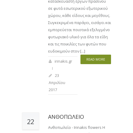
κατασκευαστή έργων πρασίνου
σε φυτά εσωτερικού εξωτερικού
χώρου, κάθε είδους και μεγέθους.
Συγκεκριμένα παράγει, εισάγει και
εμπορεύεται ποιοτικά εξελιγμένο
φυτωριακό υλικό για όλα τα είδη
και τις ποικιλίες των φυτών που
ευδοκιμούν στον [...]
READ MORE
irinakis.gr
23
Απριλίου
2017
ΑΝΘΟΠΩΛΕΙΟ
22
Ανθοπωλείο - Irinakis flowers Η