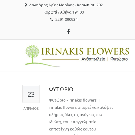
Λεωφόρος Αγίας Μαρίνας - Κορωπίου 202
Κορωπί / Αθήνα 194 00
2291 090934
ΦΥΤΩΡΙΟ
23
Φυτώριο - Irinakis flowers Η
irinakis flowers μπορεί να καλύψει
ΑΠΡΊΛΙΟΣ
πλήρως όλες τις ανάγκες του
ιδιώτη, του επαγγελματία
κηποτέχνη καθώς και του