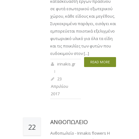
κατασκευαστή έργων πρασίνου
σε φυτά εσωτερικού εξωτερικού
χώρου, κάθε είδους και μεγέθους.
Συγκεκριμένα παράγει, εισάγει και
εμπορεύεται ποιοτικά εξελιγμένο
φυτωριακό υλικό για όλα τα είδη
και τις ποικιλίες των φυτών που
ευδοκιμούν στον [...]
READ MORE
irinakis.gr
23
Απριλίου
2017
ΑΝΘΟΠΩΛΕΙΟ
22
Ανθοπωλείο - Irinakis flowers Η