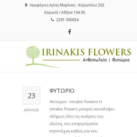
Λεωφόρος Αγίας Μαρίνας - Κορωπίου 202
Κορωπί / Αθήνα 194 00
2291 090934
ΦΥΤΩΡΙΟ
23
Φυτώριο - Irinakis flowers Η
irinakis flowers μπορεί να καλύψει
ΑΠΡΊΛΙΟΣ
πλήρως όλες τις ανάγκες του
ιδιώτη, του επαγγελματία
κηποτέχνη καθώς και του