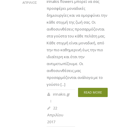
irinakis flowers μπορεί να σας
ΑΠΡΊΛΙΟΣ
προσφέρει μοναδικές
δημιουργίες και να ομορφύνει την
κάθε στιγμή της ζωή σας. Οι
ανθοσυνθέσεις προσαρμόζονται
στα γούστα του κάθε πελάτη μας.
Κάθε στιγμή είναι μοναδική, από
την πιο καθημερινή έως την πιο
ιδιαίτερη και έτσι την
αντιμετωπίζουμε. Οι
ανθοσυνθέσεις μας
προσαρμόζονται ανάλογα με το
γούστο [...]
READ MORE
irinakis.gr
22
Απριλίου
2017